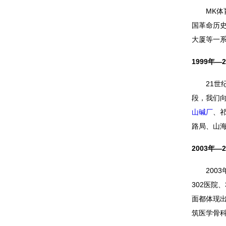
MK体育
国革命历
大厦等一
1999年—
21世纪
段，我们
山碱厂
、
路局、山
2003年—
2003
302医院
面都体现
筑医学骨