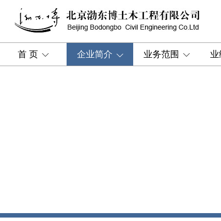
首 页
企业简介
业务范围
业